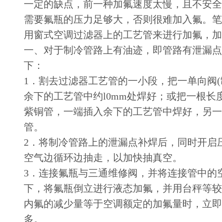
一定的缺点，前一种加氟速度太慢，且不安全
需要氟瓶的压力足够大，否则很难加入氟。笔
用窗式空调过滤器上的工艺管来进行加氟，加
一、对于制冷管路上有油迹，即管路有泄漏点
下：
1．割去过滤器工艺管的一小段，把一单向阀(
余下的工艺管中约l0mm处焊好；或把一根长度
紫铜管，一端插入余下的工艺管中焊好，另一
管。
2．将制冷管路上的泄漏点补焊后，同时开启
空气边循环边抽走，以加快抽真空。
3．连接氟瓶与三通维修阀，并将连接管中的
下，将氟瓶倒立进行液态加氟，并用台秤等较
内氟的减少量等于空调额定的加氟量时，立即
多。