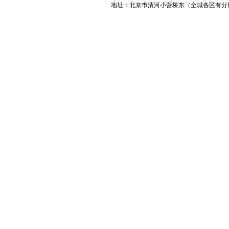
地址：北京市清河小营桥东（全城各区有分
服务项目
:
空调加氟
|
空调维修
|
空调移机
|
空调清洗
|