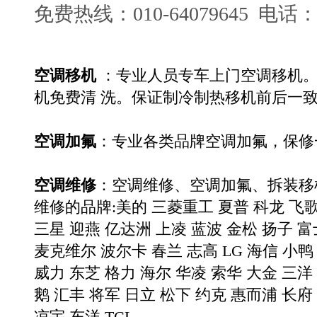
免费热线：010-64079645 电话：01
空调移机
：专业人员专车上门空调移机
机免费清 洗。保证制冷制热移机前后一致
空调加氟
：专业各类品牌空调加氟，保修
空调维修
：
空调维修
、空调加氟、拆装移
维修的品牌:
美的
三菱重工
夏普
科龙
飞
三星
迎燕
亿达洲
上凌
蓝波
金松
扬子
富
麦克维尔
波尔卡
春兰
志高
LG
海信
小鸭
威力
东芝
格力
海尔
华凌
索华
大金
三洋
鹅
汇丰
将军
日立
松下
约克
惠而浦
长府