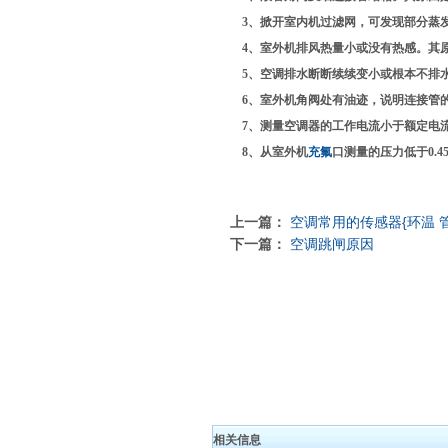
3、掀开室内机过滤网，可发现部分蒸发
4、室外机排风热量小或没有热感。其
5、空调排水断断续续变小或根本不排水
6、室外机角阀处有油迹，说明连接管
7、测量空调器的工作电流小于额定电流
8、从室外机
充氟
口测量的压力低于0.
上一篇：
空调常用的传感器{环温 
下一篇：
空调跳闸原因
相关信息