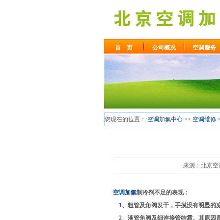
首 页
公司概况
空调服务
您现在的位置：
空调加氟中心
>>
空调维修
来源：北京空调加
空调加氟
制冷剂不足的表现：
1、粗管及角阀发干，手摸没有明显的凉
2、液管角阀及细连接管结霜。其原因